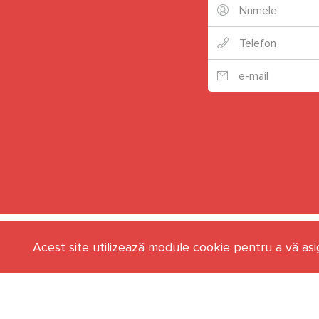
Acest site utilizează module cookie pentru a vă asi
+40 (735) 638 638
info@ilab.ro
Program L-V, 9:00-18:00