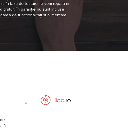
is în faza de testare, le vom repara în
 gratuit. În garanție nu sunt incluse
garea de funcționalități suplimentare.
are
uală