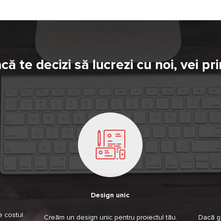
că te decizi să lucrezi cu noi, vei pri
Design unic
e costul
Creăm un design unic pentru proiectul tău.
Dacă gă