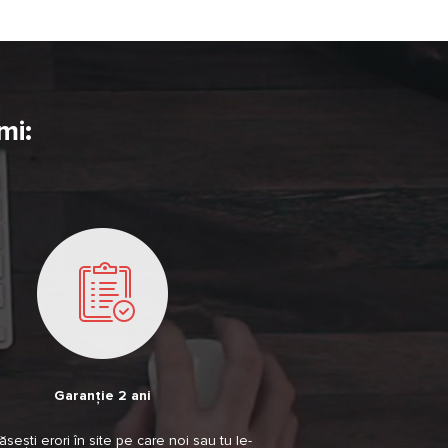
mi:
Garanție 2 ani
sești erori în site pe care noi sau tu le-