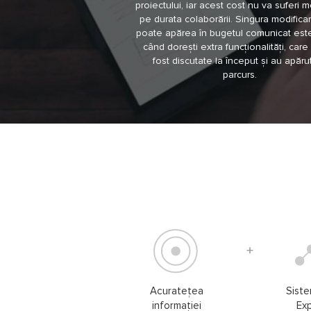
proiectului, iar acest cost nu va suferi m
pe durata colaborării. Singura modifica
poate apărea în bugetul comunicat este
când dorești extra funcționalități, car
fost discutate la început și au apăru
parcurs.
Acuratețea
Siste
informației
Ex