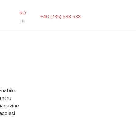
RO
+40 (735) 638 638
EN
nabile.
entru
magazine
același