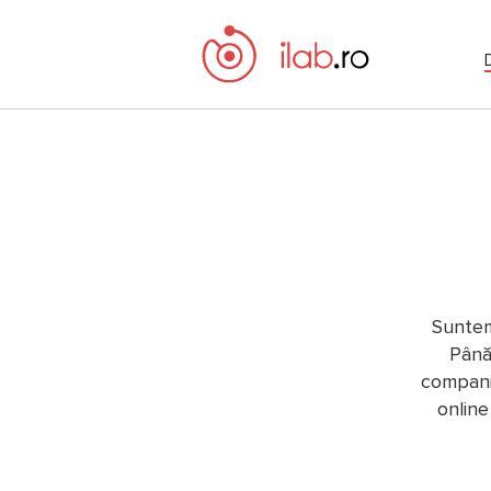
Suntem
Până
compani
online