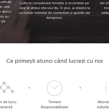
odificări
Luăm în considerare funcțiile și accentele pe
am om
re care
care le atribui site-ului tău. În plus, ai dreptul la
mod
 atunci
un număr nelimitat de comentarii și ajustări ale
adău
e nu au
designului.
t de
Ce primești atunci când lucrezi cu noi
m de lucru
Termeni
Abord
periență
Responsabilitate
individ